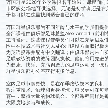
万国群星2020年冬季课报名开始啦！课程面向3
市区多处场地可供选择。无论是初学者还是在
子都可以在这里找到适合自己的课程。
万国群星俱乐部为不同年龄与水平的学员们提
全部课程由俱乐部足球总监Alex Arnold（
主持设计。这些课程使学员们可以在充满启发
围中在技战术与社交以及心理建设方面取得极
为英语授课并配有中文翻译；由俱乐部内来自
足联教练资质的教练团队执教。他们将用先进
为健康、快乐、充满创造力的足球运动员。课
群星俱乐部办公室获得更多信息。
室内足球节奏更快，是在冬季磨练技术的良机
程注重技术、触球和近身控球，球员更可在每
赛中，获得大量的触球机会。全部课程同样是
大限度地参与和成长。