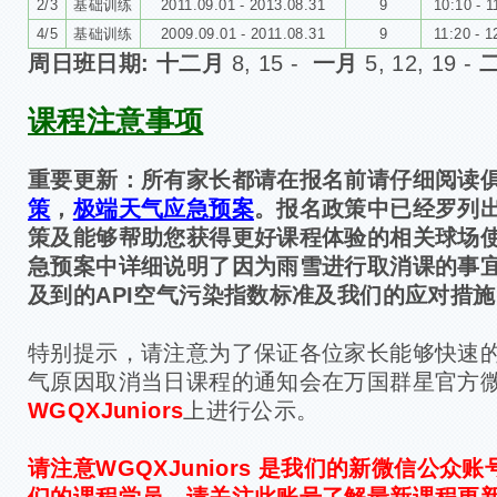
2/3
基础训练
2011.09.01 - 2013.08.31
9
10:10 - 1
4/5
基础训练
2009.09.01 - 2011.08.31
9
11:20 - 1
周日班日期:
十二月
8, 15 -
一月
5, 12, 19 -
课程注意事项
重要更新：所有家长都请在报名前请仔细阅读
策
，
极端天气应急预案
。
报名政策中已经罗列
策及能够帮助您获得更好课程体验的相关球场
急预案中详细说明了因为雨雪进行取消课的事
及到的API空气污染指数标准及我们的应对措施
特别提示，请注意为了保证各位家长能够快速
气原因取消当日课程的通知会在万国群星官方
WGQXJuniors
上进行公示。
请注意WGQXJuniors 是我们的新微信公众
们的课程学员，请关注此账号了解最新课程更