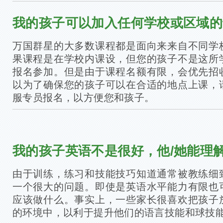
我的孩子可以加入任何学校或区域的
万国群星的大多数课程都是面向来来自不同学
果课程是在学校内课设，但您的孩子不是这所
报名参加。但是由于课程名额有限，会优先招
以为了确保您的孩子可以在合适的地点上课，
服专员报名，以方便您和孩子。
我的孩子英语不是很好，他/她能理
由于训练，练习和技能技巧知道通常被教练细
一个很大的问题。即使是英语水平能力有限也
应该做什么。事实上，一些家长很喜欢把孩子
的环境中，以利于提升他们的语言技能和球技能