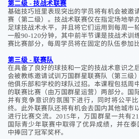
第二级 - 技战术联赛
基础技巧班里表现突出的学员将有机会被邀
赛（第二级）。技战术联赛仅在指定场地举
足球技战术水平，并且将它们运用到每周一
一般
90-120
分钟，其中前半节课是技战术训
赛比赛部分，每周学员将在固定的队伍参加
第三级 - 联赛队
在具备了良好的球技和一定的技战术意识之
会被教练邀请试训万国群星联赛队（第三级
他俱乐部和学校的球队过招。本课程包括周
的联赛比赛（由万国群星运营）两部分。国
并有竞争意识的氛围下进行，同时将公平比
终。此外联赛队还将有机会去国内其他城市
进行比赛交流。
2015
年，万国群星一共有
21
国际青少年联赛中取得了优异成绩，并在泰
中捧回了冠军奖杯。