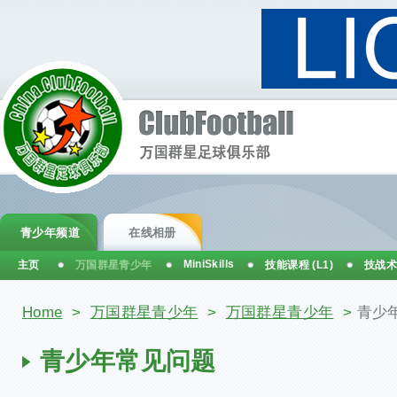
青少年频道
在线相册
MiniSkills
主页
万国群星青少年
技能课程 (L1)
技战术
你在这里
Home
>
万国群星青少年
>
万国群星青少年
>
青少
青少年常见问题