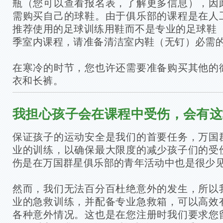
瓶（您可以查看报名表，了解更多信息），因
需购买自己的球鞋。由于俱乐部的课程是在人
推荐使用的足球训练用鞋而不是专业的足球鞋（
季室内课程，请准备清洁室内鞋（无钉）必需
在寒冷的时节，您也许还需要准备购买其他的
衣和长裤。
我担心孩子会在课程中受伤，会有这
保证孩子的运动安全是我们的首要任务，万国
业的训练，以确保最大限度的减少孩子们的受
伤是在万国群星俱乐部的青年活动中也是很少见
然而，我们无法百分百杜绝意外的发生，所以
业的急救训练，并配备专业急救箱，可以高效
各种意外情况。这也是在您注册时我们要求您