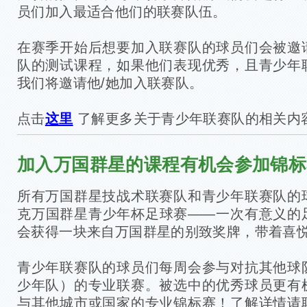
员们加入最适合他们的联赛队伍。
在赛季开始后想要加入联赛队的球员们会被邀
队的测试课程，如果他们表现优秀，且青少年
我们将邀请他/她加入联赛队。
点击
这里
了解更多关于青少年联赛队的相关内
加入万国群星的课程有机会参加锦标
所有万国群星技战术联赛队和青少年联赛队的
克万国群星青少年杯足球赛——一次有意义的
会获得一块来自万国群星的别致奖牌，带着喜
青少年联赛队的球员们每周会参与对抗其他球
少年队）的专业联赛。被选中的优秀球员更有
与其他城市或国家的专业锦标赛！了解详情请