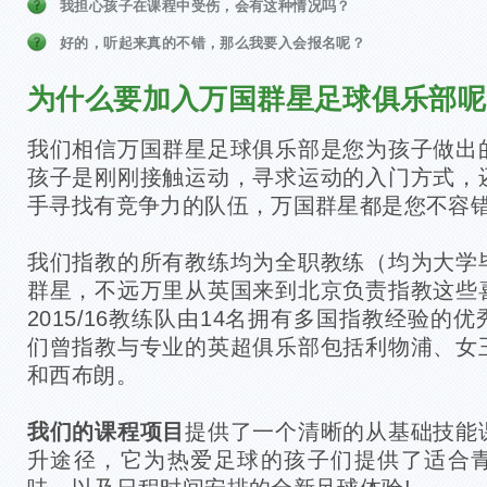
我担心孩子在课程中受伤，会有这种情况吗？
好的，听起来真的不错，那么我要入会报名呢？
为什么要加入万国群星足球俱乐部呢
我们相信万国群星足球俱乐部是您为孩子做出
孩子是刚刚接触运动，寻求运动的入门方式，
手寻找有竞争力的队伍，万国群星都是您不容错
我们指教的所有教练均为全职教练（均为大学
群星，不远万里从英国来到北京负责指教这些
2015/16教练队由14名拥有多国指教经验的
们曾指教与专业的英超俱乐部包括利物浦、女
和西布朗。
我们的课程项目
提供了一个清晰的从基础技能
升途径，它为热爱足球的孩子们提供了适合