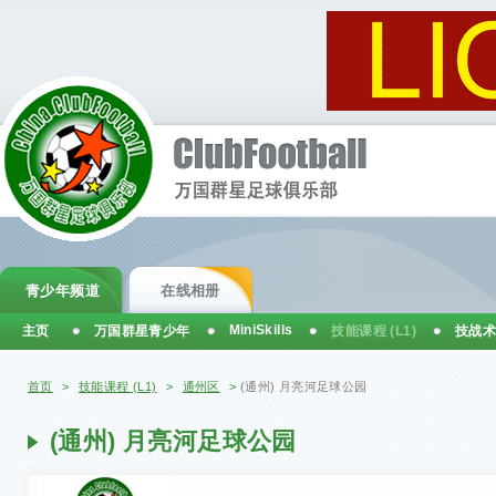
青少年频道
在线相册
MiniSkills
主页
万国群星青少年
技能课程 (L1)
技战术
你在这里
首页
>
技能课程 (L1)
>
通州区
>
(通州) 月亮河足球公园
(通州) 月亮河足球公园